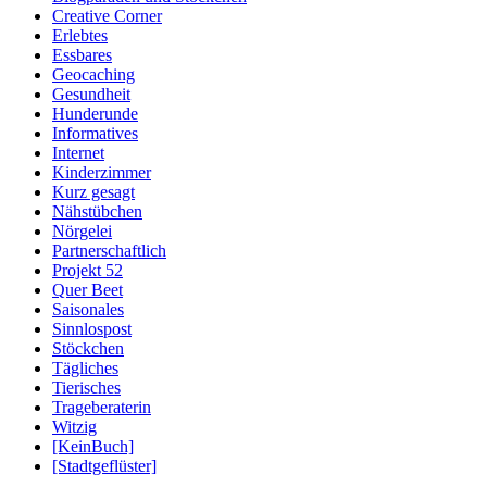
Creative Corner
Erlebtes
Essbares
Geocaching
Gesundheit
Hunderunde
Informatives
Internet
Kinderzimmer
Kurz gesagt
Nähstübchen
Nörgelei
Partnerschaftlich
Projekt 52
Quer Beet
Saisonales
Sinnlospost
Stöckchen
Tägliches
Tierisches
Trageberaterin
Witzig
[KeinBuch]
[Stadtgeflüster]