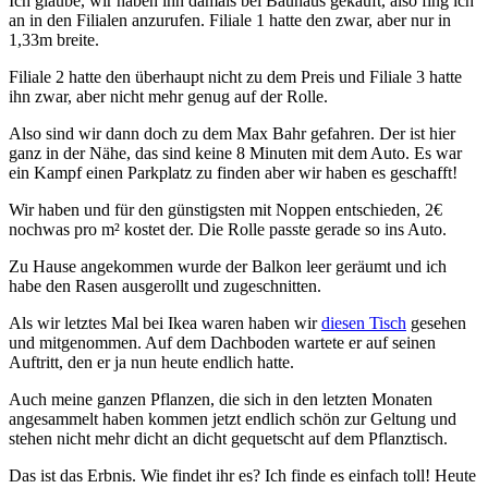
Ich glaube, wir haben ihn damals bei Bauhaus gekauft, also fing ich
an in den Filialen anzurufen. Filiale 1 hatte den zwar, aber nur in
1,33m breite.
Filiale 2 hatte den überhaupt nicht zu dem Preis und Filiale 3 hatte
ihn zwar, aber nicht mehr genug auf der Rolle.
Also sind wir dann doch zu dem Max Bahr gefahren. Der ist hier
ganz in der Nähe, das sind keine 8 Minuten mit dem Auto. Es war
ein Kampf einen Parkplatz zu finden aber wir haben es geschafft!
Wir haben und für den günstigsten mit Noppen entschieden, 2€
nochwas pro m² kostet der. Die Rolle passte gerade so ins Auto.
Zu Hause angekommen wurde der Balkon leer geräumt und ich
habe den Rasen ausgerollt und zugeschnitten.
Als wir letztes Mal bei Ikea waren haben wir
diesen Tisch
gesehen
und mitgenommen. Auf dem Dachboden wartete er auf seinen
Auftritt, den er ja nun heute endlich hatte.
Auch meine ganzen Pflanzen, die sich in den letzten Monaten
angesammelt haben kommen jetzt endlich schön zur Geltung und
stehen nicht mehr dicht an dicht gequetscht auf dem Pflanztisch.
Das ist das Erbnis. Wie findet ihr es? Ich finde es einfach toll! Heute