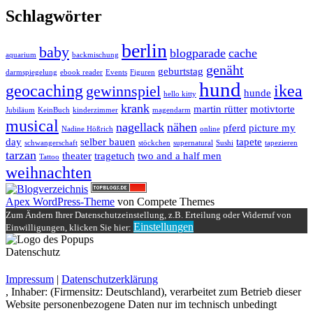
Schlagwörter
berlin
baby
blogparade
cache
aquarium
backmischung
genäht
geburtstag
darmspiegelung
ebook reader
Events
Figuren
hund
geocaching
ikea
gewinnspiel
hunde
hello kitty
krank
martin rütter
motivtorte
Jubiläum
KeinBuch
kinderzimmer
magendarm
musical
nagellack
nähen
pferd
picture my
Nadine Hößrich
online
day
selber bauen
tapete
schwangerschaft
stöckchen
supernatural
Sushi
tapezieren
tarzan
theater
tragetuch
two and a half men
Tattoo
weihnachten
Apex WordPress-Theme
von Compete Themes
Zum Ändern Ihrer Datenschutzeinstellung, z.B. Erteilung oder Widerruf von
Einstellungen
Einwilligungen, klicken Sie hier:
Datenschutz
Impressum
|
Datenschutzerklärung
, Inhaber: (Firmensitz: Deutschland), verarbeitet zum Betrieb dieser
Website personenbezogene Daten nur im technisch unbedingt