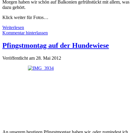
Morgen haben wir schön auf Balkonien gefrühstückt mit allem, was
dazu gehört.
Klick weiter für Fotos…
Oh
Weiterlesen
du
Kommentar hinterlassen
schönes
Balkonien!
Pfingstmontag auf der Hundewiese
Veröffentlicht am 28. Mai 2012
An unserem heutigen Pfingstmontag haben wir, oder zumindest ich,