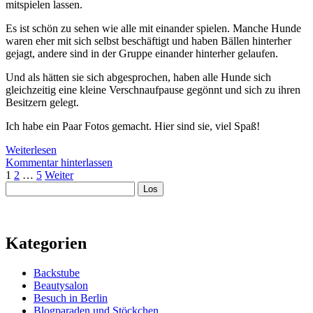
mitspielen lassen.
Es ist schön zu sehen wie alle mit einander spielen. Manche Hunde
waren eher mit sich selbst beschäftigt und haben Bällen hinterher
gejagt, andere sind in der Gruppe einander hinterher gelaufen.
Und als hätten sie sich abgesprochen, haben alle Hunde sich
gleichzeitig eine kleine Verschnaufpause gegönnt und sich zu ihren
Besitzern gelegt.
Ich habe ein Paar Fotos gemacht. Hier sind sie, viel Spaß!
Pfingstmontag
Weiterlesen
auf
Kommentar hinterlassen
Seitennummerierung
der
1
2
…
5
Weiter
Sidebar
Suchen
Hundewiese
der
Beiträge
Kategorien
Backstube
Beautysalon
Besuch in Berlin
Blogparaden und Stöckchen