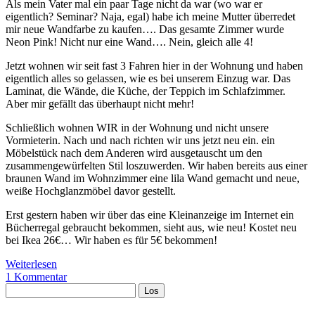
Als mein Vater mal ein paar Tage nicht da war (wo war er
eigentlich? Seminar? Naja, egal) habe ich meine Mutter überredet
mir neue Wandfarbe zu kaufen…. Das gesamte Zimmer wurde
Neon Pink! Nicht nur eine Wand…. Nein, gleich alle 4!
Jetzt wohnen wir seit fast 3 Fahren hier in der Wohnung und haben
eigentlich alles so gelassen, wie es bei unserem Einzug war. Das
Laminat, die Wände, die Küche, der Teppich im Schlafzimmer.
Aber mir gefällt das überhaupt nicht mehr!
Schließlich wohnen WIR in der Wohnung und nicht unsere
Vormieterin. Nach und nach richten wir uns jetzt neu ein. ein
Möbelstück nach dem Anderen wird ausgetauscht um den
zusammengewürfelten Stil loszuwerden. Wir haben bereits aus einer
braunen Wand im Wohnzimmer eine lila Wand gemacht und neue,
weiße Hochglanzmöbel davor gestellt.
Erst gestern haben wir über das eine Kleinanzeige im Internet ein
Bücherregal gebraucht bekommen, sieht aus, wie neu! Kostet neu
bei Ikea 26€… Wir haben es für 5€ bekommen!
Innendesignerin
Weiterlesen
am
1 Kommentar
Sidebar
Suchen
Werk