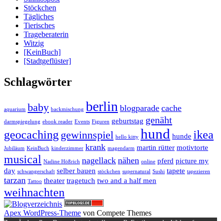
Stöckchen
Tägliches
Tierisches
Trageberaterin
Witzig
[KeinBuch]
[Stadtgeflüster]
Schlagwörter
berlin
baby
blogparade
cache
aquarium
backmischung
genäht
geburtstag
darmspiegelung
ebook reader
Events
Figuren
hund
geocaching
ikea
gewinnspiel
hunde
hello kitty
krank
martin rütter
motivtorte
Jubiläum
KeinBuch
kinderzimmer
magendarm
musical
nagellack
nähen
pferd
picture my
Nadine Hößrich
online
day
selber bauen
tapete
schwangerschaft
stöckchen
supernatural
Sushi
tapezieren
tarzan
theater
tragetuch
two and a half men
Tattoo
weihnachten
Apex WordPress-Theme
von Compete Themes